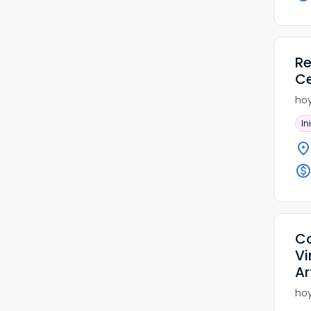
Re
Ce
hoy
In
Co
Vi
Ar
hoy