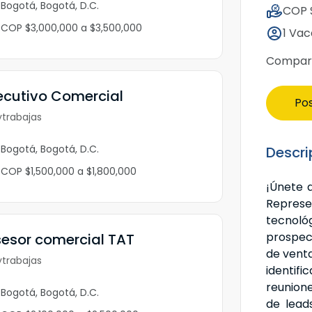
Bogotá, Bogotá, D.C.
COP 
COP $3,000,000 a $3,500,000
1 Va
Compart
ecutivo Comercial
Pos
trabajas
Bogotá, Bogotá, D.C.
Descri
COP $1,500,000 a $1,800,000
¡Únete 
Represe
tecnológ
prospec
esor comercial TAT
de venta
trabajas
identi
reunion
Bogotá, Bogotá, D.C.
de lead