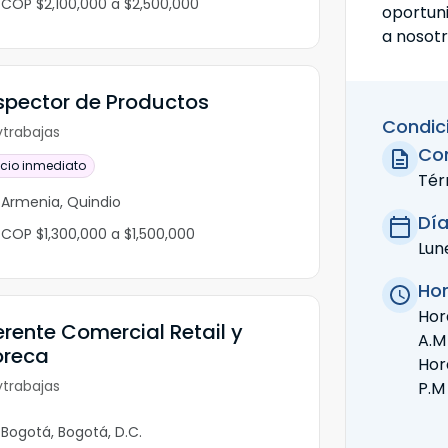
COP $2,100,000 a $2,500,000
oportun
a nosotr
spector de Productos
Condic
trabajas
Con
icio inmediato
Tér
Armenia, Quindio
Día
COP $1,300,000 a $1,500,000
Lun
Hor
Hora
rente Comercial Retail y
A.M
oreca
Hora
trabajas
P.M
Bogotá, Bogotá, D.C.