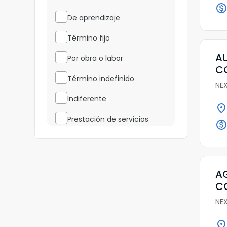
De aprendizaje
Término fijo
AU
Por obra o labor
C
Término indefinido
NE
Indiferente
Prestación de servicios
Temporal
Por definir
AG
C
NE