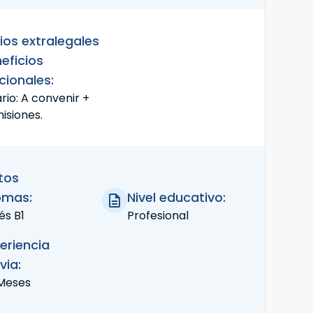
ios extralegales
eficios
cionales:
rio: A convenir +
isiones.
tos
omas:
Nivel educativo:
és B1
Profesional
eriencia
via:
Meses