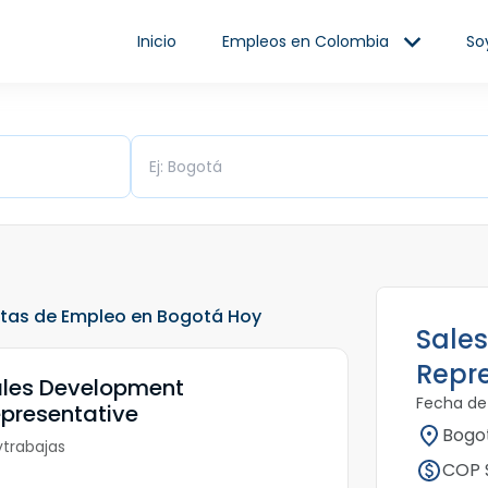
Inicio
Empleos en Colombia
So
Ciudad/Departamento
rtas de Empleo en Bogotá Hoy
Sale
Repr
les Development
Fecha de
presentative
Bogot
trabajas
COP $