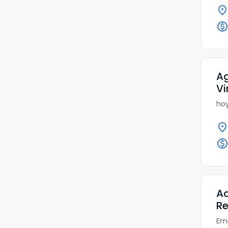
Ag
Vi
hoy
Ad
Re
Emp