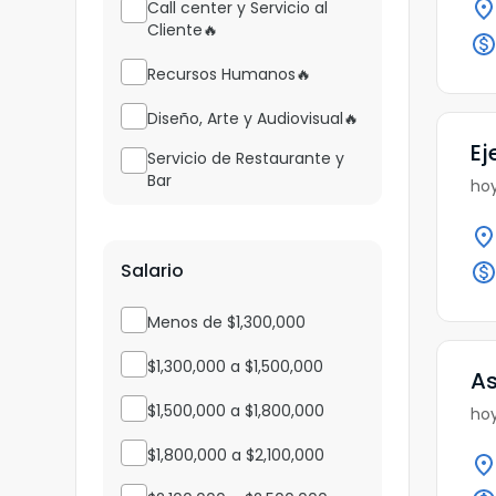
Call center y Servicio al
Cliente🔥
Recursos Humanos🔥
Diseño, Arte y Audiovisual🔥
Ej
Servicio de Restaurante y
Bar
hoy
Administrativo
Seguridad y Fuerzas
Salario
Armadas
Menos de $1,300,000
Almacén y Bodega
$1,300,000 a $1,500,000
Contabilidad y Finanzas
As
$1,500,000 a $1,800,000
hoy
Gestión de Calidad
$1,800,000 a $2,100,000