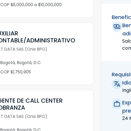
COP $6,000,000 a $10,000,000
Benefic
Ben
XILIAR
adi
ONTABLE/ADMINISTRATIVO
Sala
com
XT DATA SAS (Onix BPO)
Bogotá, Bogotá, D.C.
COP $1,750,905
Requisi
Idi
Ingl
ENTE DE CALL CENTER
Exp
OBRANZA
pre
XT DATA SAS (Onix BPO)
24 
Bogotá, Bogotá, D.C.